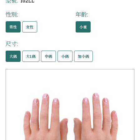
型號:
102LL
性別:
年齡:
男性
女性
小童
尺寸:
大碼
大1碼
中碼
小碼
加小碼