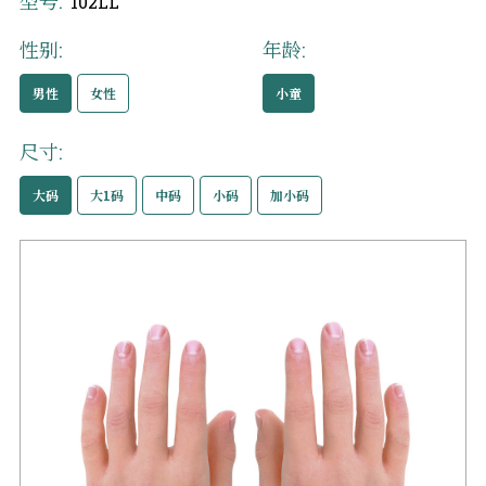
型号:
102LL
性别:
年龄:
男性
女性
小童
尺寸:
大码
大1码
中码
小码
加小码