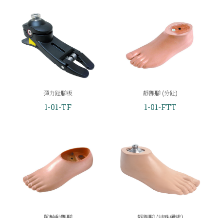
彈力趾腳板
靜踝腳 (分趾)
1-01-TF
1-01-FTT
單軸動踝腳
靜踝腳 (特殊纖維)