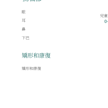
眼
兒童
耳
0
鼻
下巴
矯形和康復
矯形和康復