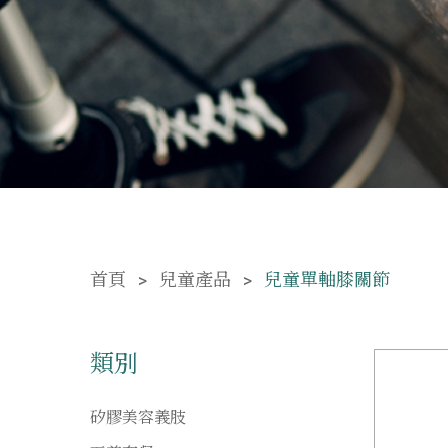
首頁
兒童產品
兒童單軸膝關節
類別
矽膠美容義肢