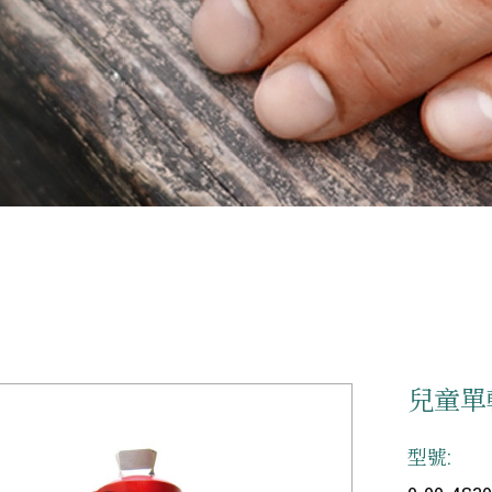
兒童單
型號: