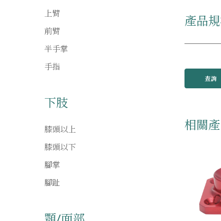
上臂
產品規
前臂
半手掌
手指
查詢
下肢
相關產
膝頭以上
膝頭以下
腳掌
腳趾
顎/面部