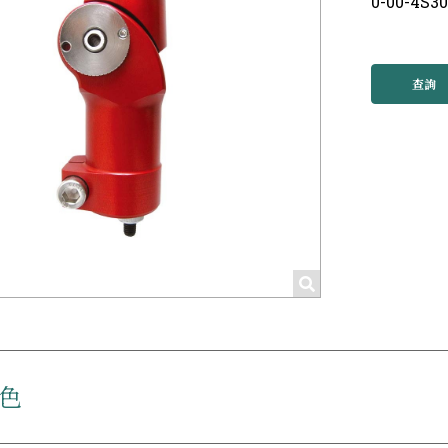
0-00-4S3
查詢
色