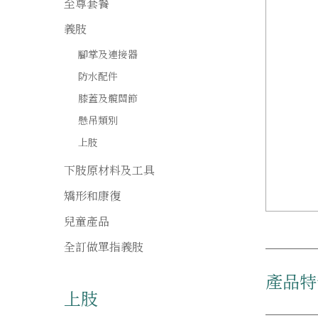
至尊套餐
義肢
腳掌及連接器
防水配件
膝蓋及髖關節
懸吊類別
上肢
下肢原材料及工具
矯形和康復
兒童產品
全訂做單指義肢
產品特
上肢