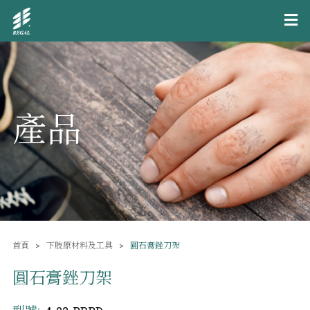
產品
首頁
下肢原材料及工具
圓石膏銼刀架
圓石膏銼刀架