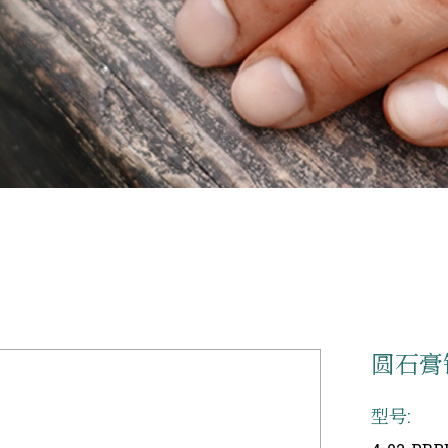
圆石膏
型号: