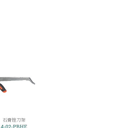
石膏锉刀架
4-02-PBHE