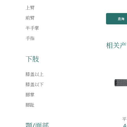
上臂
前臂
查询
半手掌
手指
相关产
下肢
膝盖以上
膝盖以下
脚掌
脚趾
平
颚/面部
4