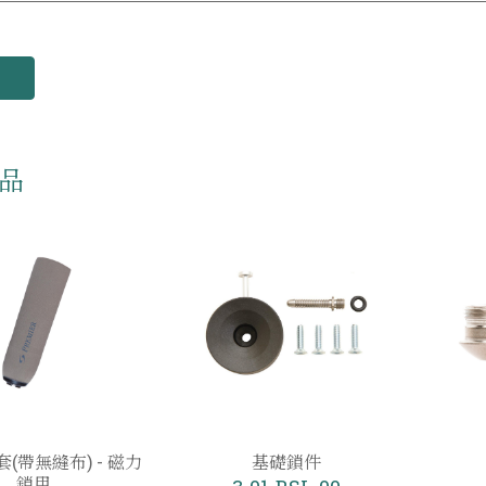
品
(帶無縫布) - 磁力
基礎鎖件
鎖用