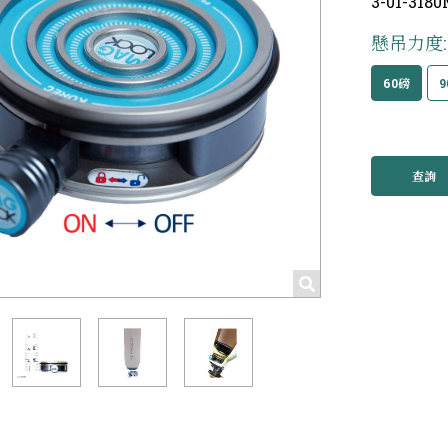
3-01-3180
懸吊力度:
60磅
9
查詢