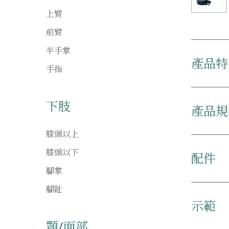
上臂
前臂
半手掌
產品特
手指
下肢
產品規
膝頭以上
膝頭以下
配件
腳掌
腳趾
示範
顎/面部