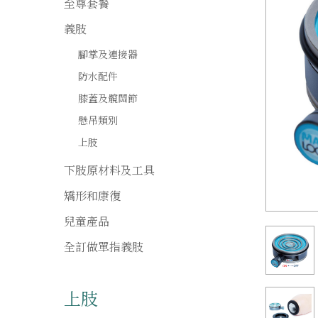
至尊套餐
義肢
腳掌及連接器
防水配件
膝蓋及髖關節
懸吊類別
上肢
下肢原材料及工具
矯形和康復
兒童產品
全訂做單指義肢
上肢