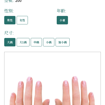
型號:
200
性別:
年齡:
男性
女性
小童
尺寸:
大碼
大1碼
中碼
小碼
加小碼