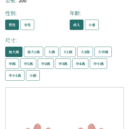
型號:
200
性別:
年齡:
男性
女性
成人
小童
尺寸:
加大碼
加大1碼
大碼
大1碼
大2碼
大中碼
中碼
中1碼
中2碼
中3碼
中4碼
中小碼
中小1碼
小碼