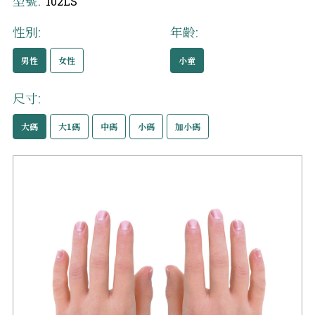
型號:
102LS
性別:
年齡:
男性
女性
小童
尺寸:
大碼
大1碼
中碼
小碼
加小碼