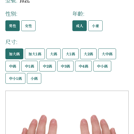
型號:
102L
性別:
年齡:
男性
女性
成人
小童
尺寸:
加大碼
加大1碼
大碼
大1碼
大2碼
大中碼
中碼
中1碼
中2碼
中3碼
中4碼
中小碼
中小1碼
小碼