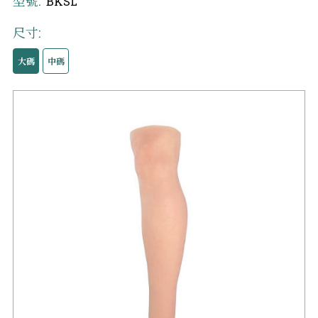
型號:
BKSL
尺寸:
大碼
中碼