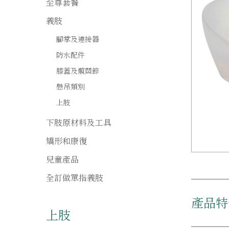
至尊套餐
義肢
腳掌及連接器
防水配件
膝蓋及髖關節
懸吊類別
上肢
下肢原材料及工具
矯形和康復
兒童產品
全訂做單指義肢
產品特
上肢