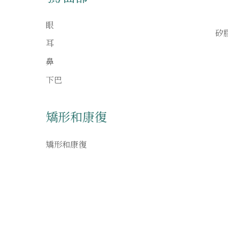
眼
矽
耳
鼻
下巴
矯形和康復
矯形和康復