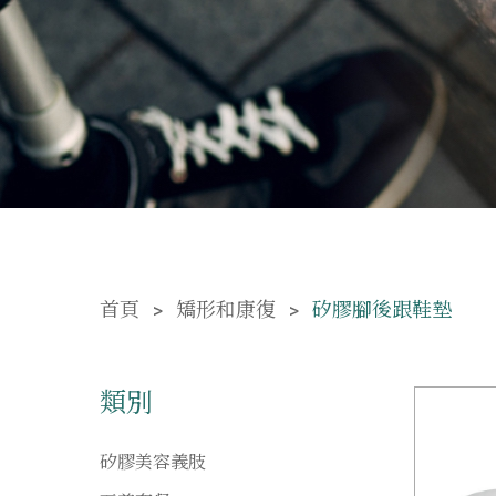
首頁
矯形和康復
矽膠腳後跟鞋墊
類別
矽膠美容義肢