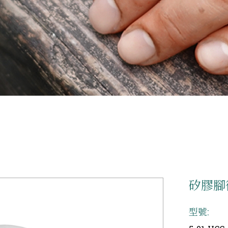
矽膠腳
型號: