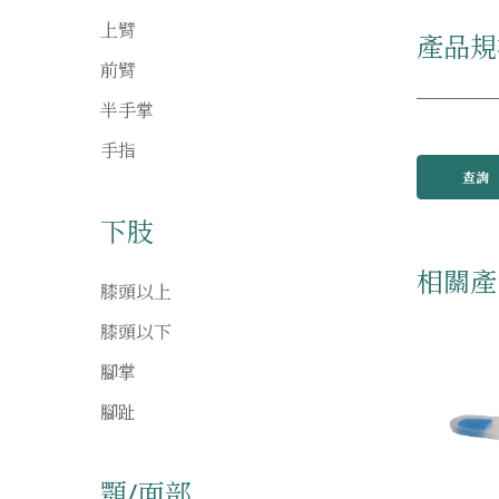
上臂
產品規
前臂
半手掌
手指
查詢
下肢
相關產
膝頭以上
膝頭以下
腳掌
腳趾
顎/面部