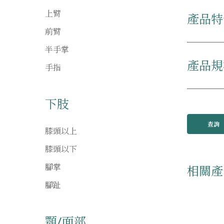
上臂
產品特
前臂
半手掌
產品規
手指
下肢
查詢
膝頭以上
膝頭以下
腳掌
相關產
腳趾
顎/面部