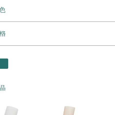
色
格
品