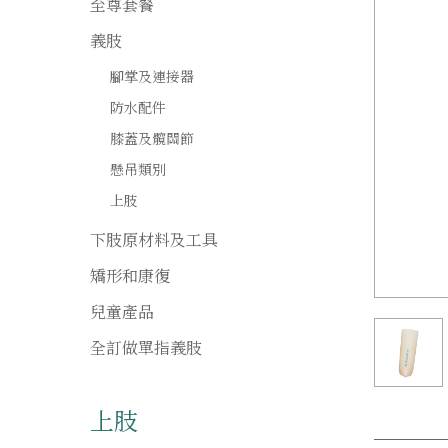
至尊套餐
義肢
腳掌及連接器
防水配件
膝蓋及髖關節
懸吊類別
上肢
下肢原材料及工具
矯形和康復
兒童產品
全訂做單指義肢
上肢