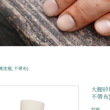
護塗層, 不帶布)
大腿矽膠
不帶布
型號: