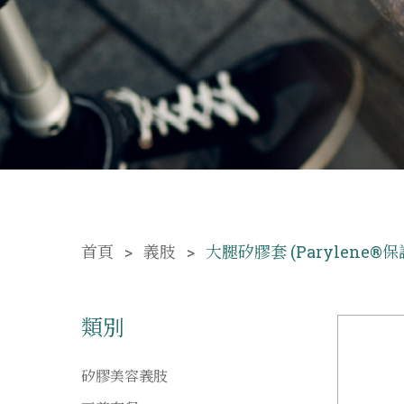
首頁
義肢
大腿矽膠套 (Parylene®保
類別
矽膠美容義肢