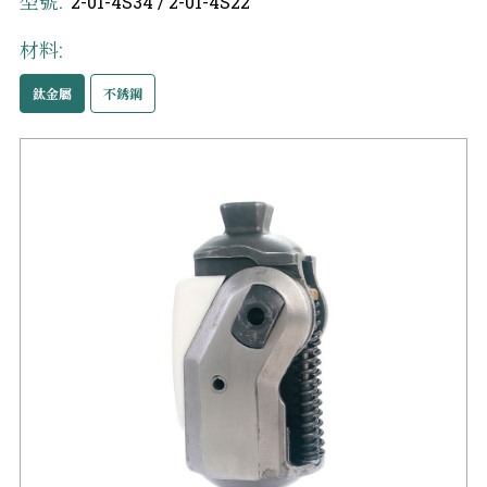
型號:
2-01-4S34 / 2-01-4S22
材料:
鈦金屬
不銹鋼