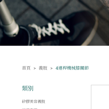
首頁
義肢
4連桿機械膝關節
類別
矽膠美容義肢