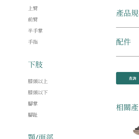
上臂
產品規
前臂
半手掌
配件
手指
下肢
查詢
膝頭以上
膝頭以下
腳掌
相關產
腳趾
顎/面部