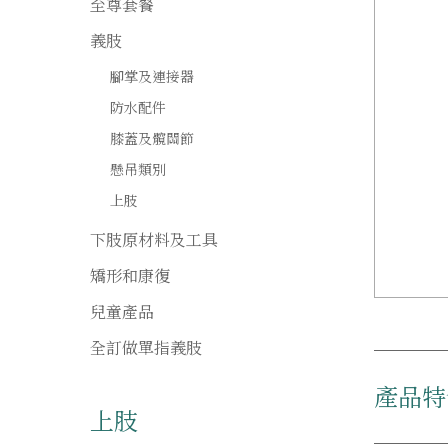
至尊套餐
義肢
腳掌及連接器
防水配件
膝蓋及髖關節
懸吊類別
上肢
下肢原材料及工具
矯形和康復
兒童產品
全訂做單指義肢
產品特
上肢