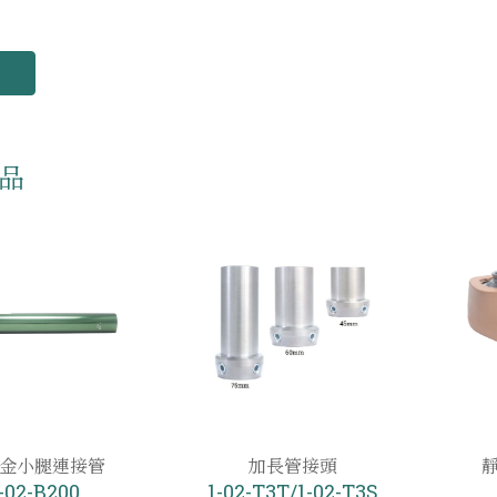
品
金小腿連接管
加長管接頭
靜
-02-B200
1-02-T3T/1-02-T3S