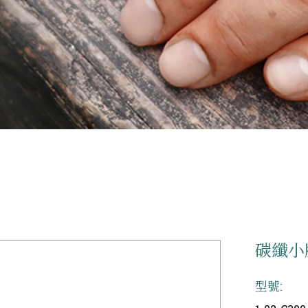
碳纖小
型號: