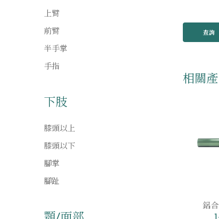
上臂
前臂
查詢
半手掌
手指
相關產
下肢
膝頭以上
膝頭以下
腳掌
腳趾
鋁合
顎/面部
1