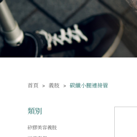
首頁
義肢
碳纖小腿連接管
類別
矽膠美容義肢