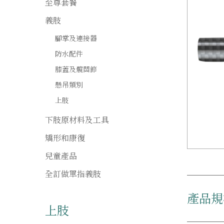
至尊套餐
義肢
腳掌及連接器
防水配件
膝蓋及髖關節
懸吊類別
上肢
下肢原材料及工具
矯形和康復
兒童產品
全訂做單指義肢
產品規
上肢