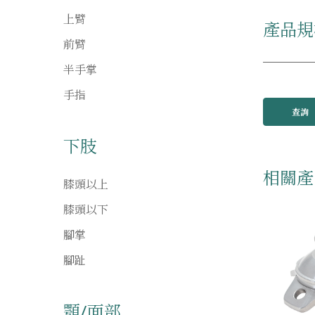
上臂
產品規
前臂
半手掌
手指
查詢
下肢
相關產
膝頭以上
膝頭以下
腳掌
腳趾
顎/面部