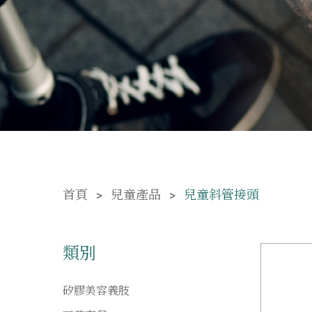
首頁
兒童產品
兒童斜管接頭
類別
矽膠美容義肢