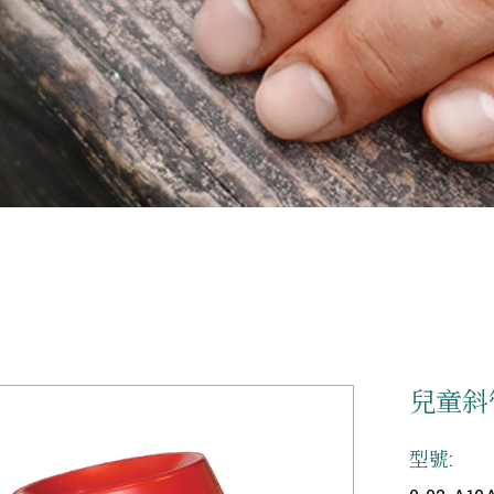
兒童斜
型號: