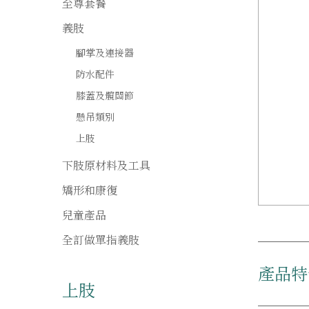
至尊套餐
義肢
腳掌及連接器
防水配件
膝蓋及髖關節
懸吊類別
上肢
下肢原材料及工具
矯形和康復
兒童產品
全訂做單指義肢
產品特
上肢