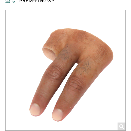
型号:
PREM-FING-SP