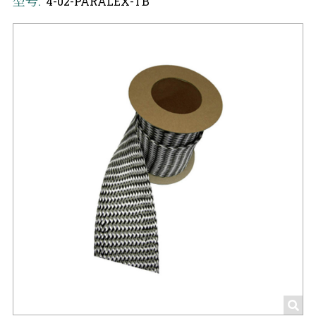
型号:
4-02-PARALEX-TB