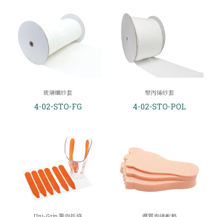
玻璃纖紗套
聚丙烯紗套
4-02-STO-FG
4-02-STO-POL
Uni-Grip 單向抓條
優質泡綿軟墊