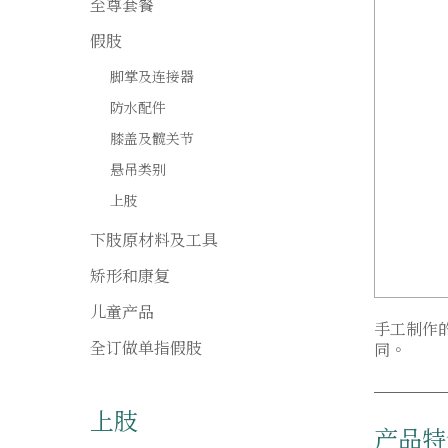
至尊套餐
假肢
脚掌及连接器
防水配件
膝盖及髋关节
悬吊类别
上肢
下肢原材料及工具
矫形和康复
儿童产品
手工制作
全订做单指假肢
同。
上肢
产品特