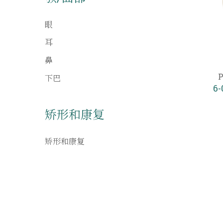
眼
耳
鼻
下巴
6
矫形和康复
矫形和康复