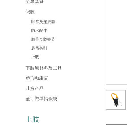
至尊套餐
假肢
脚掌及连接器
防水配件
膝盖及髋关节
悬吊类别
上肢
下肢原材料及工具
矫形和康复
儿童产品
全订做单指假肢
上肢