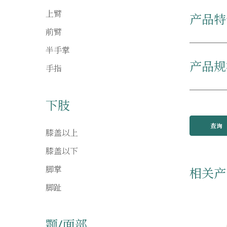
上臂
产品特
前臂
半手掌
产品规
手指
下肢
查询
膝盖以上
膝盖以下
脚掌
相关产
脚趾
颚/面部