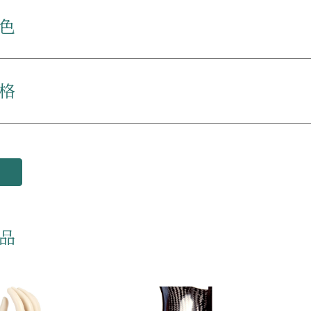
色
格
品