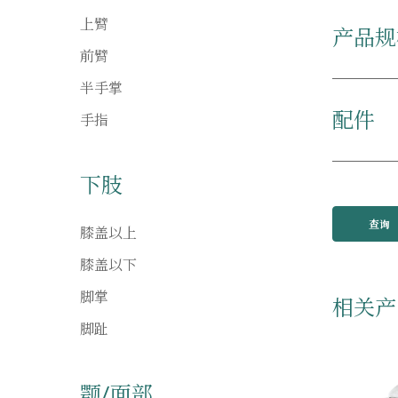
上臂
产品规
前臂
半手掌
配件
手指
下肢
查询
膝盖以上
膝盖以下
脚掌
相关产
脚趾
颚/面部