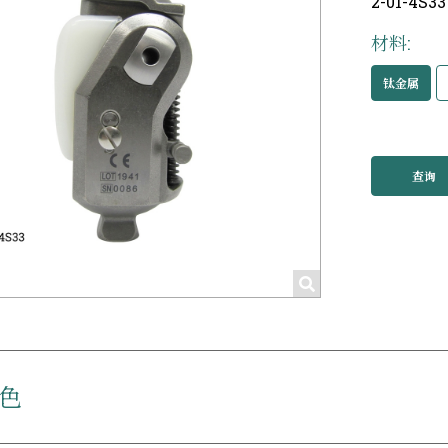
2-01-4S33
材料:
钛金属
查询
色