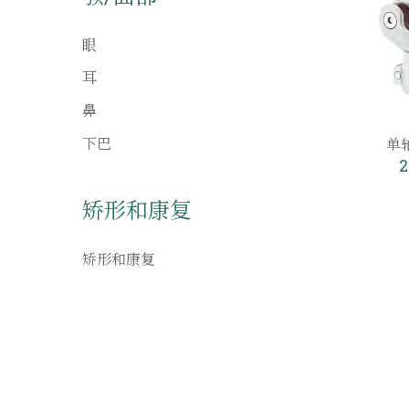
眼
耳
鼻
下巴
单
2
矫形和康复
矫形和康复