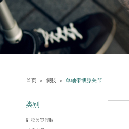
首页
假肢
单轴带锁膝关节
类别
硅胶美容假肢