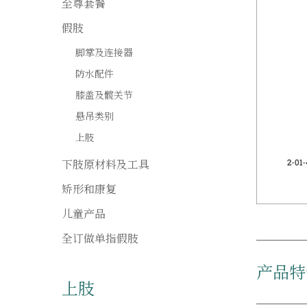
至尊套餐
假肢
脚掌及连接器
防水配件
膝盖及髋关节
悬吊类别
上肢
下肢原材料及工具
矫形和康复
儿童产品
全订做单指假肢
产品特
上肢