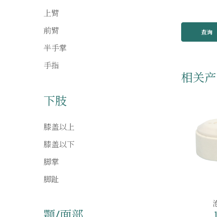
上臂
前臂
查询
半手掌
手指
相关产
下肢
膝盖以上
膝盖以下
脚掌
脚趾
颚/面部