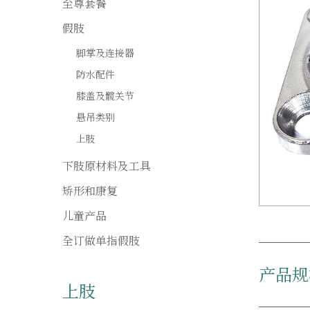
至尊套餐
假肢
脚掌及连接器
防水配件
膝盖及髋关节
悬吊类别
上肢
下肢原材料及工具
矫形和康复
儿童产品
全订做单指假肢
产品规
上肢