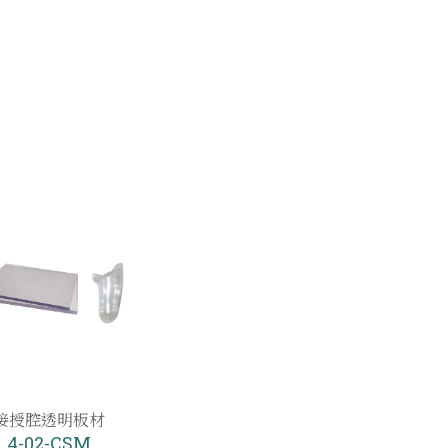
接授腔透明板材
4-02-CSM