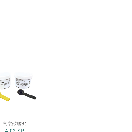
皇室矽膠泥
4-02-SP