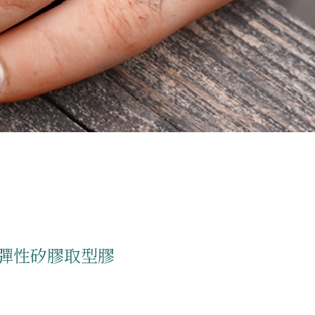
彈性矽膠取型膠