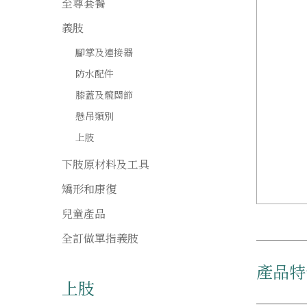
至尊套餐
義肢
腳掌及連接器
防水配件
膝蓋及髖關節
懸吊類別
上肢
下肢原材料及工具
矯形和康復
兒童產品
全訂做單指義肢
產品特
上肢