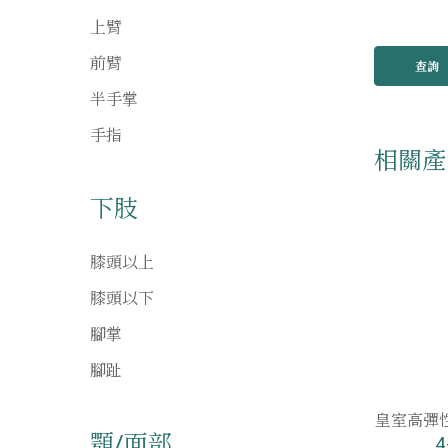
上臂
前臂
查詢
半手掌
手指
相關產
下肢
膝頭以上
膝頭以下
腳掌
腳趾
皇室高彈
顎/面部
4