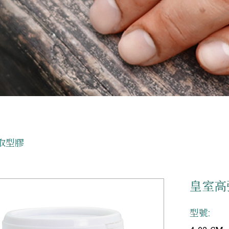
取型膠
皇室高
型號: