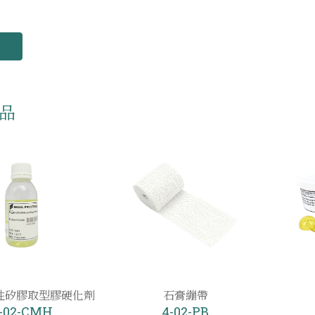
品
性矽膠取型膠硬化劑
石膏繃帶
-02-CMH
4-02-PB