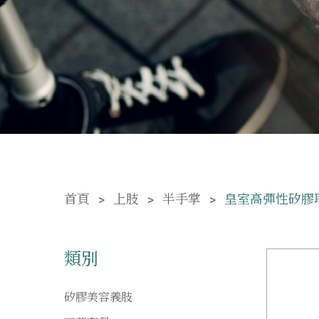
首頁
上肢
半手掌
皇室高彈性矽膠
類別
矽膠美容義肢